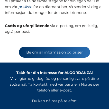
du ønsker å ta de første stegene for din egen del: Be
om vår
prisliste
for en diamant her, så sender vi deg all
informasjon du trenger for de neste trinnene.
Gratis og uforpliktende
via e-post og, om ønskelig,
også per post.
Be om all informasjon og priser
Takk for din interesse for ALGORDANZA!
Vi vil gjerne gi deg råd og personlig svare på dine
spørsmål. Ta kontakt med vår partner i Norge per
telefon eller e-post.
Du kan nå oss på telefon: