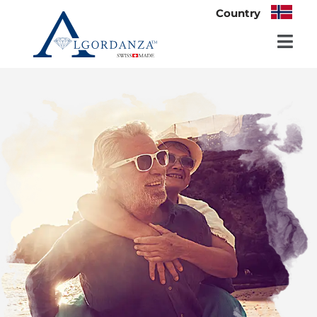
Country
Hopp
til
innholdet