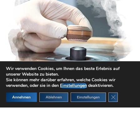
Wir verwenden Cookies, um Ihnen das beste Erlebnis auf
unserer Website zu bieten.
Sie können mehr darüber erfahren, welche Cookies wir
verwenden, oder sie in den
Einstellungen
deaktivieren.
GDPR Cookie
Annehmen
Ablehnen
Einstellungen
Asche oder Haar verwandeln sich
in einen Diamanten – So entsteht
ein Erinnerungsdiamant