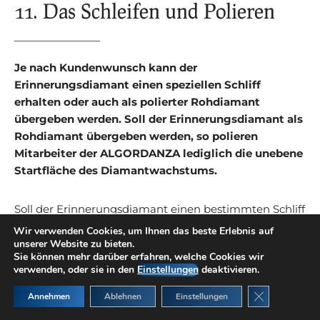
11. Das Schleifen und Polieren
Je nach Kundenwunsch kann der
Erinnerungsdiamant einen speziellen Schliff
erhalten oder auch als polierter Rohdiamant
übergeben werden. Soll der Erinnerungsdiamant als
Rohdiamant übergeben werden, so polieren
Mitarbeiter der ALGORDANZA lediglich die unebene
Startfläche des Diamantwachstums.
Soll der Erinnerungsdiamant einen bestimmten Schliff
entsprechend Ihrem Wunsch erhalten, so wird dies
Wir verwenden Cookies, um Ihnen das beste Erlebnis auf
von unseren externen Experten und langjährigen
unserer Website zu bieten.
Sie können mehr darüber erfahren, welche Cookies wir
Partnern der ALGORDANZA in Westeuropa
verwenden, oder sie in den
Einstellungen
deaktivieren.
übernommen. Das Schleifen und Polieren eines
GDPR Cookie
Diamanten ist eine Kunst, die viel Erfahrung,
Annehmen
Ablehnen
Einstellungen
Feingefühl und Talent verlangt.